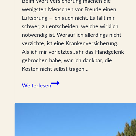
Beim Wort Versicherung machen die
wenigsten Menschen vor Freude einen
Luftsprung – ich auch nicht. Es fällt mir
schwer, zu entscheiden, welche wirklich
notwendig ist. Worauf ich allerdings nicht
verzichte, ist eine Krankenversicherung.
Als ich mir vorletztes Jahr das Handgelenk
gebrochen habe, war ich dankbar, die
Kosten nicht selbst tragen…
Das
Weiterlesen
leidige
Thema
Krankenversicherung:
Ein
Interview
mit