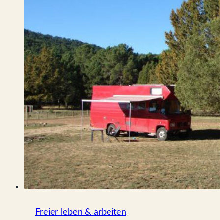
einem
Experten!
Freier leben & arbeiten