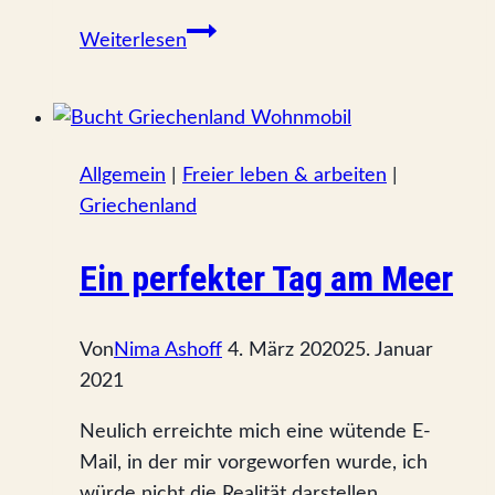
Brauchst
Weiterlesen
du
Urlaub
von
deinem
Allgemein
|
Freier leben & arbeiten
|
Leben?
Griechenland
Ein perfekter Tag am Meer
Von
Nima Ashoff
4. März 2020
25. Januar
2021
Neulich erreichte mich eine wütende E-
Mail, in der mir vorgeworfen wurde, ich
würde nicht die Realität darstellen.