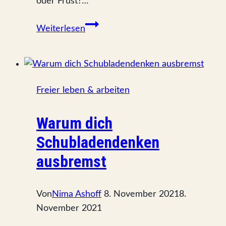
oder Frust?…
Mobil
Weiterlesen
arbeiten
–
so
klappt’s
Freier leben & arbeiten
bei
mir.
Warum dich
Schubladendenken
ausbremst
Von
Nima Ashoff
8. November 2021
8.
November 2021