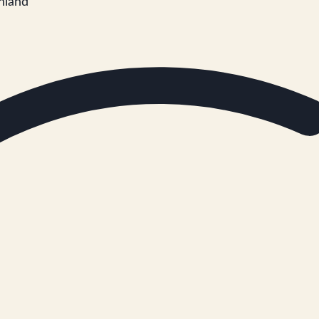
nland“